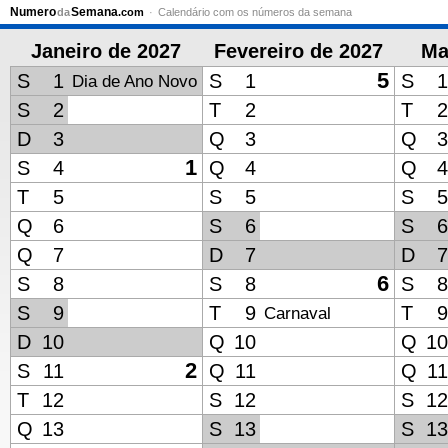
Numero
Semana
da
.com
Calendário com os números da semana
Janeiro de 2027
Fevereiro de 2027
Ma
5
S
1
S
1
S
1
Dia de Ano Novo
S
2
T
2
T
2
D
3
Q
3
Q
3
1
S
4
Q
4
Q
4
T
5
S
5
S
5
Q
6
S
6
S
6
Q
7
D
7
D
7
6
S
8
S
8
S
8
S
9
T
9
T
9
Carnaval
D
10
Q
10
Q
10
2
S
11
Q
11
Q
11
T
12
S
12
S
12
Q
13
S
13
S
13