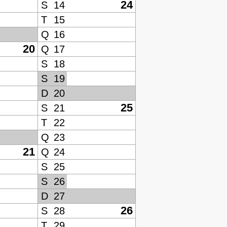
24
S
14
T
15
Q
16
20
Q
17
S
18
S
19
D
20
25
S
21
T
22
Q
23
21
Q
24
S
25
S
26
D
27
26
S
28
T
29