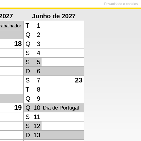
Privacidade e cookies
2027
Junho de 2027
T
1
rabalhador
Q
2
18
Q
3
S
4
S
5
D
6
23
S
7
T
8
Q
9
19
Q
10
Dia de Portugal
S
11
S
12
D
13