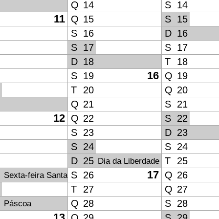
Q
14
S
14
11
Q
15
S
15
S
16
D
16
S
17
S
17
D
18
T
18
16
S
19
Q
19
T
20
Q
20
Q
21
S
21
12
Q
22
S
22
S
23
D
23
S
24
S
24
D
25
T
25
Dia da Liberdade
17
S
26
Q
26
Sexta-feira Santa
T
27
Q
27
Q
28
S
28
Páscoa
13
Q
29
S
29