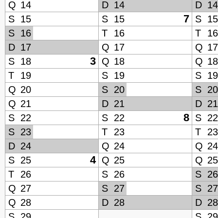
Q
14
D
14
D
14
7
S
15
S
15
S
15
S
16
T
16
T
16
D
17
Q
17
Q
17
3
S
18
Q
18
Q
18
T
19
S
19
S
19
Q
20
S
20
S
20
Q
21
D
21
D
21
8
S
22
S
22
S
22
S
23
T
23
T
23
D
24
Q
24
Q
24
4
S
25
Q
25
Q
25
T
26
S
26
S
26
Q
27
S
27
S
27
Q
28
D
28
D
28
S
29
S
29