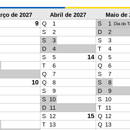
rço de 2027
Abril de 2027
Maio de 
9
Q
1
S
1
Dia do T
S
2
D
2
S
3
S
3
D
4
T
4
14
S
5
Q
5
T
6
Q
6
Q
7
S
7
10
Q
8
S
8
S
9
D
9
S
10
S
10
D
11
T
11
15
S
12
Q
12
T
13
Q
13