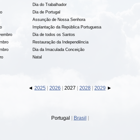
Dia do Trabalhador
ho
Dia de Portugal
Assunção de Nossa Senhora
ro
Implantação da República Portuguesa
ovembro
Dia de todos os Santos
embro
Restauração da Independência
embro
Dia da Imaculada Conceição
ro
Natal
2025
2026
2027
2028
2029
Portugal
Brasil