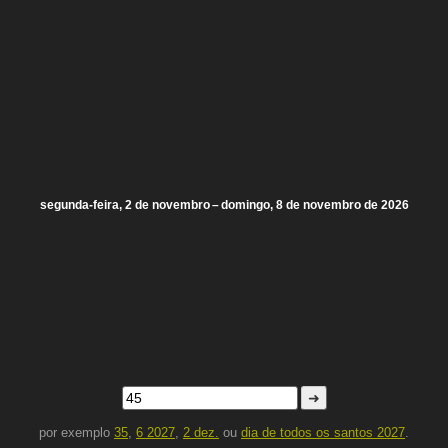
segunda-feira, 2 de novembro – domingo, 8 de novembro de 2026
➜
por exemplo
35
,
6 2027
,
2 dez.
ou
dia de todos os santos 2027
.